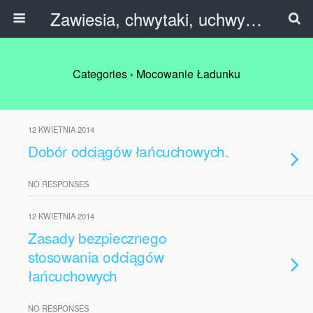
Zawiesia, chwytaki, uchwyty, trawersy, C-haki.
Categories ›
Mocowanie Ładunku
12 KWIETNIA 2014
Dobór odciągów łańcuchowych.
NO RESPONSES
12 KWIETNIA 2014
Zasady bezpiecznego
stosowania odciągów
łańcuchowych
NO RESPONSES