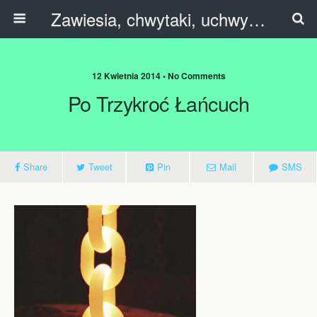
Zawiesia, chwytaki, uchwyty, trawersy, C-haki.
12 Kwietnia 2014 • No Comments
Po Trzykroć Łańcuch
Share
Tweet
Pin
Mail
SMS