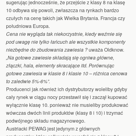
sugerując jednocześnie, że przejście z klasy 8 na klasę
10 odbywa się powoli, zwłaszcza na rynkach bardzo
czułych na cenę takich jak Wielka Brytania. Francja czy
południowa Europa.
Cena nie wygląda tak niekorzystnie, kiedy weźmie się
pod uwagę nie tylko łańcuch ale wszystkie komponenty
niezbędne do zbudowania zawiesia ?
uważa Oldknow.
„Na gotowe zawiesie składają się ogniwa główne,
złączki, hala, elementy skracające itd. Porównując
gotowe zawiesia w klasie 8 i klasie 10 – różnica cenowa
to zaledwie 5%-6%”.
Producenci jak również ich dystrybutorzy woleliby gdyby
cały rynek w ciągu nocy przestawił się i zaczął kupować
wyłącznie klasę 10. ponieważ nie musieliby produkować
wówczas dwóch linii produktów (klasy 8 i 10) i trzymać
podwójnego składu magazynowego.
Austriacki PEWAG jest jedynym z głównych