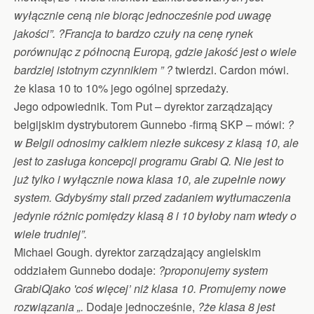
wyłącznie ceną nie biorąc jednocześnie pod uwagę
jakości”. ?Francja to bardzo czuły na cenę rynek
porównując z północną Europą, gdzie jakość jest o wiele
bardziej istotnym czynnikiem ” ?
twierdzi. Cardon mówi.
że klasa 10 to 10% jego ogólnej sprzedaży.
Jego odpowiednik. Tom Put – dyrektor zarządzający
belgijskim dystrybutorem Gunnebo -firmą SKP – mówi:
?
w Belgii odnosimy całkiem niezłe sukcesy z klasą 10, ale
jest to zasługa koncepcji programu Grabi Q. Nie jest to
już tylko i wyłącznie nowa klasa 10, ale zupełnie nowy
system. Gdybyśmy stali przed zadaniem wytłumaczenia
jedynie różnic pomiędzy klasą 8 i 10 byłoby nam wtedy o
wiele trudniej”.
Michael Gough. dyrektor zarządzający angielskim
oddziałem Gunnebo dodaje:
?proponujemy system
GrabiQjako 'coś więcej’ niż klasa 10. Promujemy nowe
rozwiązania „.
Dodaje jednocześnie,
?że klasa 8 jest