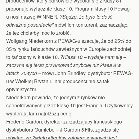
producentów, który całkowicie wycofał się z klasy 8 i
proponuje wyłącznie klasę 10. Program klasy 10 Pewag-
u nosi nazwę WINNER.
?Sądzę, że było to dość
odważne posuniecie”
mówi ich konkurent, zaznaczając,
że też chciałby móc to zrobić.
Wolfgang Niederkorn z PEWAG-u szacuje, że od 25% do
35% rynku łańcuchów zawieśnych w Europie zachodniej
to łańcuchy w klasie 10.
?Klasa 10 – wydaje nam się –
zaczyna się teraz przyjmować szybciej niż klasa 8 w
latach 70-tych –
mówi John Brindley. dystrybutor PEWAG-
u w Wielkiej Brytanii. Inni producenci nie są tak
optymistyczni.
Niederkorn powiada, że jednym z rynków nie
spenetrowanych przez klasę 10 jest Francja. Użytkownicy
wybierają tam najniższą cenę.
Frederic Cardon, dyrektor zarządzający francuskiego
dystrybutora Gumiebo – J Cardon &Fils. zgadza się
mówiąc, że
?wielu klientów zainteresowanych jest