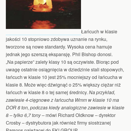
Łańcuch w klasie
jakości 10 stopniowo zdobywa uznanie na rynku,
tworzone są nowe standardy. Wysoka cena hamuje
jednak jego szerszą ekspansję. Phil Bishop donosi.
„Na papierze” zalety klasy 10 są oczywiste. Biorąc pod
uwagę ostatnie osiągnięcia w dziedzinie stali stopowych,
łańcuch w klasie 10 jest 25% mocniejszy od łańcucha w
klasie 8. Może więc dźwignąć o 25% większy ciężar niż
łańcuch w klasie 8 o tej samej średnicy.
Na przykład,
zawiesie 4-cięgnowe z łańcucha Wmm w klasie 10 ma
DOR 8 ton, podczas kiedy analogiczne zawiesie w klasie
8 – tylko 6,7 tony –
mówi Richard Oldknow – dyrektor
Crosby – dystrybutora jak również firmy siostrzanej
Parsons należącej do FKI GROUP.