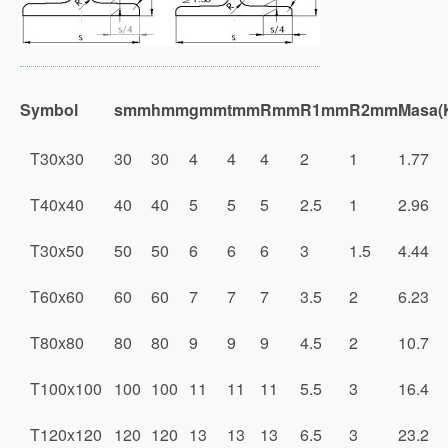
Symbol
smm
hmm
gmm
tmm
Rmm
R1mm
R2mm
Masa(
T30x30
30
30
4
4
4
2
1
1.77
T40x40
40
40
5
5
5
2.5
1
2.96
T30x50
50
50
6
6
6
3
1.5
4.44
T60x60
60
60
7
7
7
3.5
2
6.23
T80x80
80
80
9
9
9
4.5
2
10.7
T100x100
100
100
11
11
11
5.5
3
16.4
T120x120
120
120
13
13
13
6.5
3
23.2