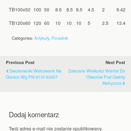
TB100x50
100
50
8.5
8.5
8.5
4.5
2
9.42
TB120x60
120
60
10
10
10
5
2.5
13.4
Categories:
Artykuły
,
Poradnik
Previous Post
Next Post
Dwuteowniki Walcowane Na
Zalecane Wielkości Wierteł Do
Goraco Wg PN-91/H-93407
Otworów Pod Gwinty
Metryczne
Dodaj komentarz
Twój adres e-mail nie zostanie opublikowany.