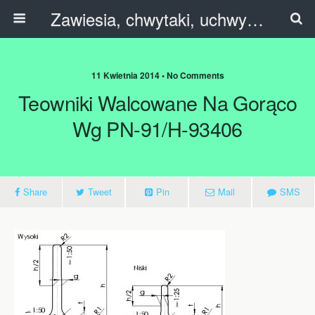
Zawiesia, chwytaki, uchwyty, trawersy, C-haki.
11 Kwietnia 2014 • No Comments
Teowniki Walcowane Na Gorąco
Wg PN-91/H-93406
Share
Tweet
Pin
Mail
SMS